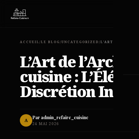
EXP
ACCUEIL
/
LE BLOG
/
UNCATEGORIZED
/
L’Art de l’Archit
cuisine : L’Éléga
Discrétion Intég
Par admin_refaire_cuisine
A
24 MAI 2026