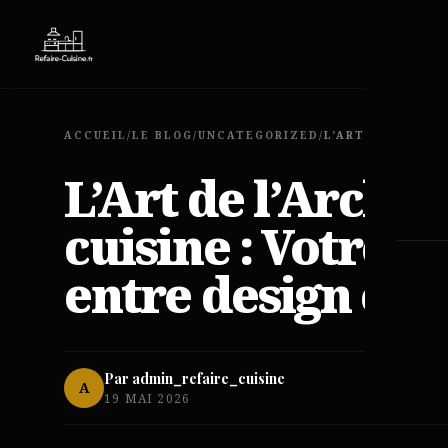
EXP
ACCUEIL
/
LE BLOG
/
UNCATEGORIZED
/
L’Art de l’Archit
cuisine : Votre 
entre design et 
Par admin_refaire_cuisine
A
19 MAI 2026