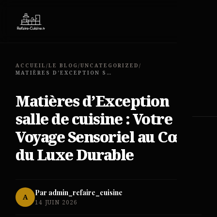
menu
ACCUEIL
/
LE BLOG
/
UNCATEGORIZED
/
MATIÈRES D’EXCEPTION SALLE DE CUISINE : VOTRE VOYAGE SENSORIEL AU CŒUR DU LUXE DURABLE
Matières d’Exception
salle de cuisine : Votre
Voyage Sensoriel au Cœur
du Luxe Durable
Par admin_refaire_cuisine
A
14 JUIN 2026