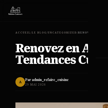
EXP
ACCUEIL
/
LE BLOG
/
UNCATEGORIZED
/
Renovez en Avan
Tendances Culin
Par admin_refaire_cuisine
A
29 MAI 2026